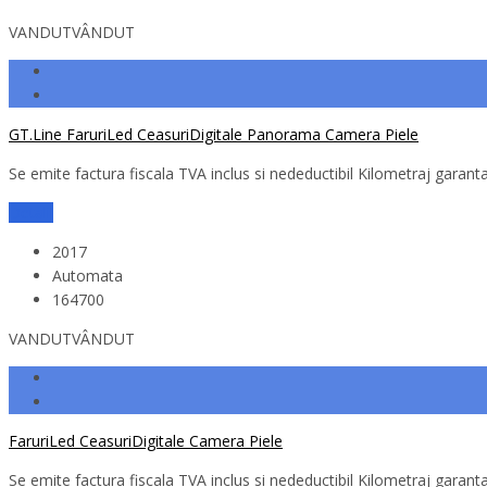
VANDUT
VÂNDUT
GT.Line FaruriLed CeasuriDigitale Panorama Camera Piele
Se emite factura fiscala TVA inclus si nedeductibil Kilometraj garantat
Detalii
2017
Automata
164700
VANDUT
VÂNDUT
FaruriLed CeasuriDigitale Camera Piele
Se emite factura fiscala TVA inclus si nedeductibil Kilometraj garantat