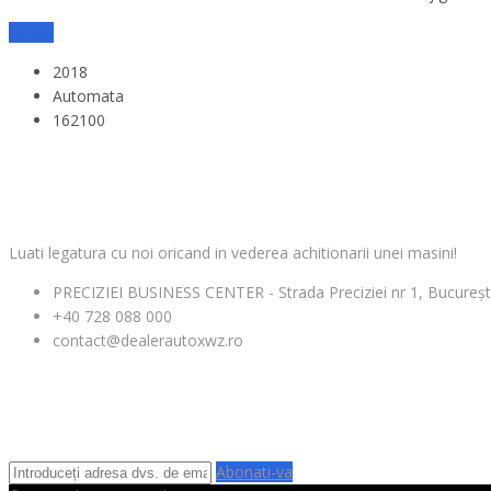
Detalii
2018
Automata
162100
CONTACT
Luati legatura cu noi oricand in vederea achitionarii unei masini!
PRECIZIEI BUSINESS CENTER - Strada Preciziei nr 1, Bucureșt
+40 728 088 000
contact@dealerautoxwz.ro
ABONARE NEWSLETTER
Abonati-va