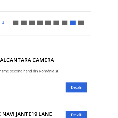
LEALCANTARA CAMERA
risme second hand din România și
Detalii
E NAVI JANTE19 LANE
Detalii