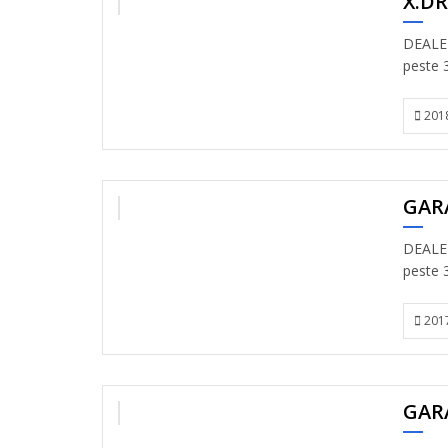
X.DR
VANDUT
DEALER
peste 3
201
GARA
VANDUT
DEALER
peste 3
201
GAR
VANDUT