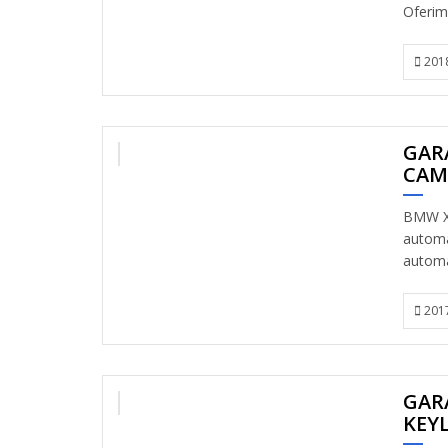
Oferim 
201
GARA
VANDUT
CAM
BMW X1
automa
automa
201
GAR
VANDUT
KEY