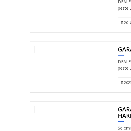
DEALER
peste 3
201
GAR
VANDUT
DEALER
peste 3
202
GAR
VANDUT
HAR
Se emit