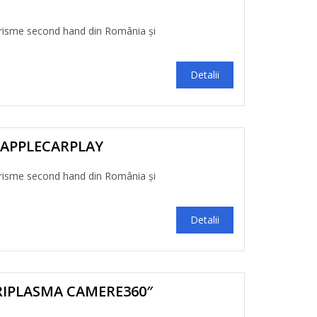
risme second hand din România și
Detalii
I APPLECARPLAY
risme second hand din România și
Detalii
RIPLASMA CAMERE360″