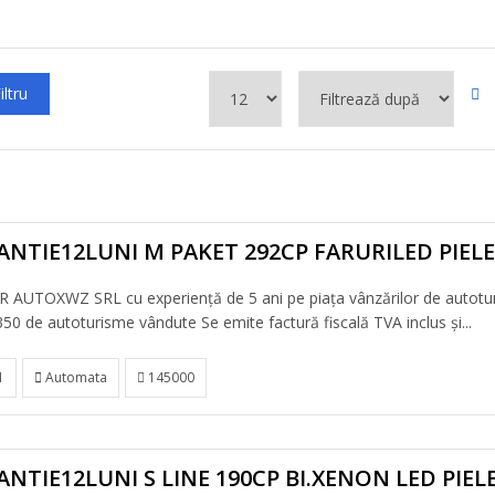
iltru
ANTIE12LUNI M PAKET 292CP FARURILED PIE
 AUTOXWZ SRL cu experiență de 5 ani pe piața vânzărilor de autotu
50 de autoturisme vândute Se emite factură fiscală TVA inclus și...
1
Automata
145000
NTIE12LUNI S LINE 190CP BI.XENON LED PIEL