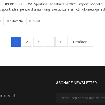
SUPERB 1.5 TSI DSG Sportline, an fabricație 2020, import. Model cu
 sporit, ideal pentru drumuri lungi sau utilizare zilnică. Kilometrajul est
0
Automata
159000
2
3
19
Următorul
1
…
ABONARE NEWSLETTER
nei masini!