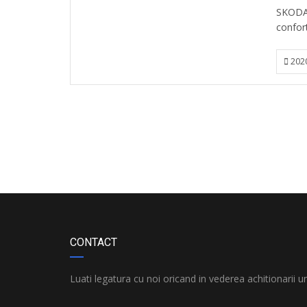
SKODA 
confort
202
CONTACT
Luati legatura cu noi oricand in vederea achitionarii u