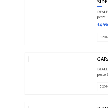
SIDE
DEALER
peste 3
14,99
201
GAR
VANDUT
DEALER
peste 3
201