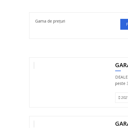
Gama de prețuri
F
GAR
VANDUT
DEALER
peste 3
202
GARA
DISPONIBIL