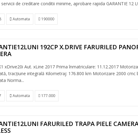
servicii de creditare conditii minime, aprobare rapida GARANTIE 12 LUN
8
Automata
190000
NTIE12LUNI 192CP X.DRIVE FARURILED PANO
ERA
 xDrive20i Aut. xLine 2017 Prima înmatriculare: 11.12.2017 Motorizar
tă, tracțiune integrală Kilometraj: 176.800 km Motorizare 2000 cmc 
ta Norma...
7
Automata
177.000
ANTIE12LUNI FARURILED TRAPA PIELE CAMER
LESS