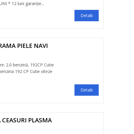
I * 12 luni garanție...
Detalii
RAMA PIELE NAVI
e: 2.0 benzină, 192CP Cutie
benzina 192 CP Cutie viteze
Detalii
A CEASURI PLASMA