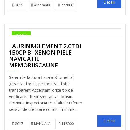
Detalii
2015
Automata
222000
VANDUT
LAURIN&KLEMENT 2.0TDI
150CP BI-XENON PIELE
NAVIGATIE
MEMORIISCAUNE
Se emite factura fiscala Kilometraj
garantat trecut pe factura , totul
transparent Acceptam orice tip de
verificare - Reprezentanta , Masina
Potrivita,InspectorAuto si altele Oferim
servicii de creditare conditii minime...
Detalii
2017
MANUALA
116000