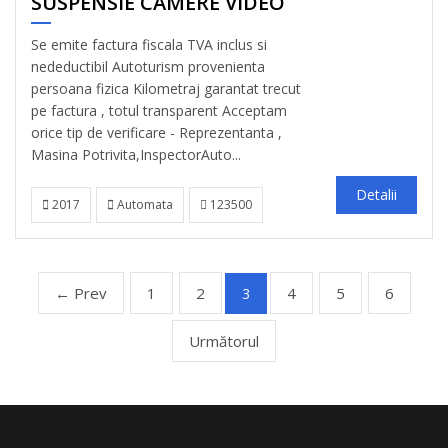
SUSPENSIE CAMERE VIDEO
Se emite factura fiscala TVA inclus si
nedeductibil Autoturism provenienta
persoana fizica Kilometraj garantat trecut
pe factura , totul transparent Acceptam
orice tip de verificare - Reprezentanta ,
Masina Potrivita,InspectorAuto...
Detalii
2017
Automata
123500
← Prev
1
2
4
5
6
3
Următorul