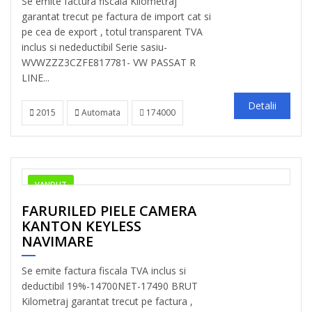
Se emite factura fiscala Kilometraj
garantat trecut pe factura de import cat si
pe cea de export , totul transparent TVA
inclus si nedeductibil Serie sasiu-
WVWZZZ3CZFE817781- VW PASSAT R
LINE...
Detalii
2015
Automata
174000
VANDUT
FARURILED PIELE CAMERA
KANTON KEYLESS
NAVIMARE
Se emite factura fiscala TVA inclus si
deductibil 19%-14700NET-17490 BRUT
Kilometraj garantat trecut pe factura ,