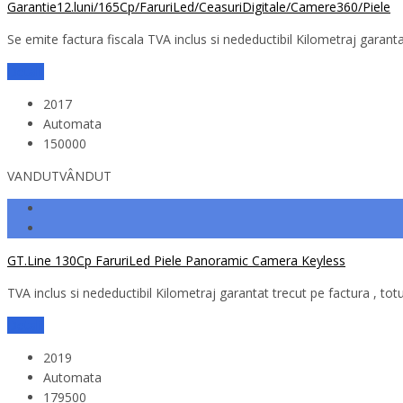
Garantie12.luni/165Cp/FaruriLed/CeasuriDigitale/Camere360/Piele
Se emite factura fiscala TVA inclus si nedeductibil Kilometraj garantat
Detalii
2017
Automata
150000
VANDUT
VÂNDUT
GT.Line 130Cp FaruriLed Piele Panoramic Camera Keyless
TVA inclus si nedeductibil Kilometraj garantat trecut pe factura , tot
Detalii
2019
Automata
179500