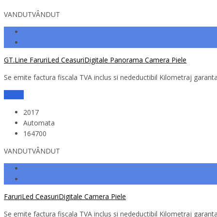
VANDUT
VÂNDUT
GT.Line FaruriLed CeasuriDigitale Panorama Camera Piele
Se emite factura fiscala TVA inclus si nedeductibil Kilometraj garantat
Detalii
2017
Automata
164700
VANDUT
VÂNDUT
FaruriLed CeasuriDigitale Camera Piele
Se emite factura fiscala TVA inclus si nedeductibil Kilometraj garantat