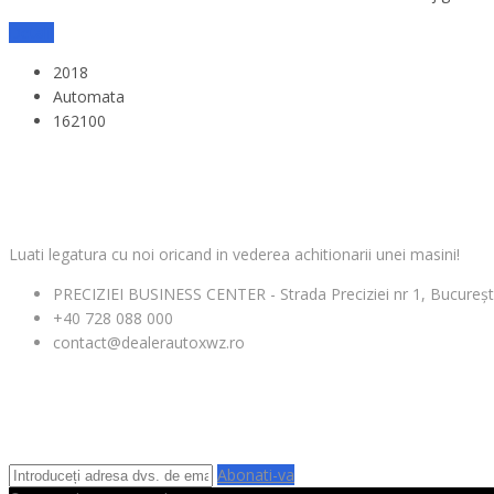
Detalii
2018
Automata
162100
CONTACT
Luati legatura cu noi oricand in vederea achitionarii unei masini!
PRECIZIEI BUSINESS CENTER - Strada Preciziei nr 1, Bucureșt
+40 728 088 000
contact@dealerautoxwz.ro
ABONARE NEWSLETTER
Abonati-va