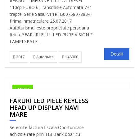
RENAULT MEGANE 1.5 TDCi DIESEL
110cp EURO 6 Transmisie Automata 7+1
trepte. Serie Sasiu-VF1RFB00758078834-
Prima inmatriculare 25.07.2017
Autoturismul este proprietate persoana
fizica. *FARURI FULL LED PURE VISION *
LAMPI SPATE...
Detalii
2017
Automata
148000
VANDUT
FARURI LED PIELE KEYLESS
HEAD UP DISPLAY NAVI
MARE
Se emite factura fiscala Oportunitate
achizitie rate prin TBI Bank doar cu