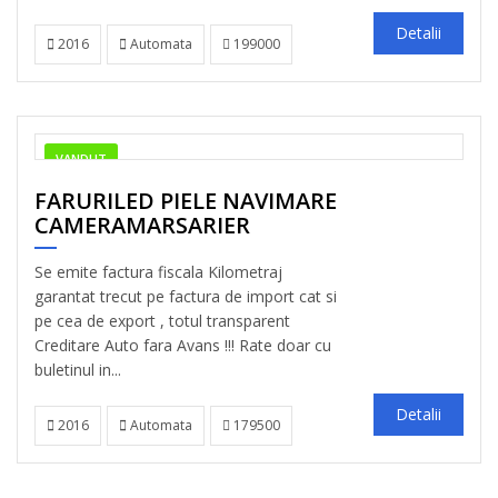
Detalii
2016
Automata
199000
VANDUT
FARURILED PIELE NAVIMARE
CAMERAMARSARIER
Se emite factura fiscala Kilometraj
garantat trecut pe factura de import cat si
pe cea de export , totul transparent
Creditare Auto fara Avans !!! Rate doar cu
buletinul in...
Detalii
2016
Automata
179500