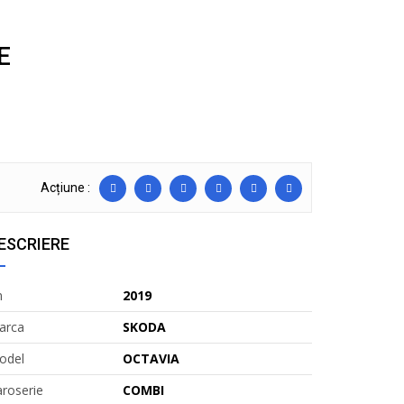
E
Acțiune :
ESCRIERE
n
2019
arca
SKODA
odel
OCTAVIA
roserie
COMBI