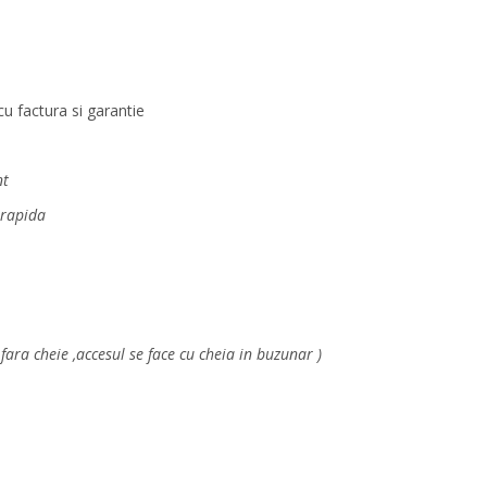
u factura si garantie
nt
 rapida
ara cheie ,accesul se face cu cheia in buzunar )