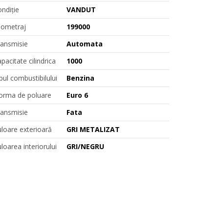
ndiție
VANDUT
lometraj
199000
ransmisie
Automata
pacitate cilindrica
1000
pul combustibilului
Benzina
orma de poluare
Euro 6
ransmisie
Fata
loare exterioară
GRI METALIZAT
loarea interiorului
GRI/NEGRU