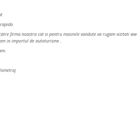
nt
 rapida
e catre firma noastra cat si pentru masinile vandute va rugam vizitati
xam in importul de autoturisme .
ram.
ilometraj