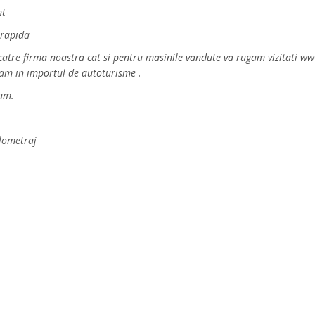
nt
 rapida
e catre firma noastra cat si pentru masinile vandute va rugam vizitati
xam in importul de autoturisme .
ram.
ilometraj