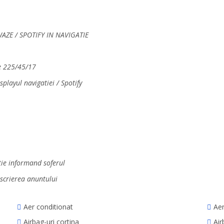
AZE / SPOTIFY IN NAVIGATIE
pe 225/45/17
layul navigatiei / Spotify
tie informand soferul
escrierea anuntului
Aer conditionat
Aer
Airbag-uri cortina
Air