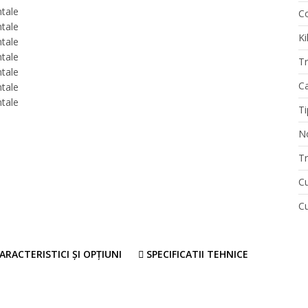
Co
Ki
T
Ca
Ti
N
T
Cu
Cu
ARACTERISTICI ȘI OPȚIUNI
SPECIFICATII TEHNICE