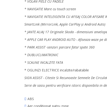
* VOLAN PIELE CU PADELE
* NAVIGATIE Mare cu touch screen
* NAVIGATIE INTELEIGENTA CU AFISAJ COLOR AFISARE W
SmartLink (MirrorLink, Apple CarPlay și Android Auto)
* JANTE ALIAJ 17 Originale Skoda - dimensiuni anvelo
* APPLE CAR PLAY ANDROID AUTO - Afiseaza waze pe disp
* PARK ASSIST -senzori parcare fata/ spate 360
* DUBLUCLIMATRONIC
* SCAUNE INCALZITE FATA
* OGLINZI ELECTRICE incalzite/rabatabile
SIGN ASSIST - Citeste Si Recunoaste Semnele De Circula
Serie de sasiu pentru verificare istoric disponibila in d
ABS
Aer conditionat patru zone