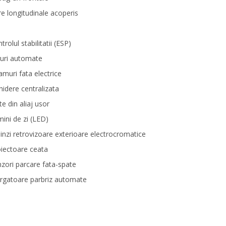
e longitudinale acoperis
trolul stabilitatii (ESP)
uri automate
muri fata electrice
hidere centralizata
te din aliaj usor
ini de zi (LED)
inzi retrovizoare exterioare electrocromatice
iectoare ceata
zori parcare fata-spate
rgatoare parbriz automate