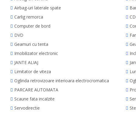
Airbag-uri laterale spate
Bar
Carlig remorca
CD
Computer de bord
Con
DVD
Far
Geamuri cu tenta
Gea
Imobilizator electronic
Inc
JANTE ALIAJ
Jan
Limitator de viteza
Lum
Oglinda retrovizoare interioara electrocromatica
Ogl
PARCARE AUTOMATA
Pro
Scaune fata incalzite
Sen
Servodirectie
Ste