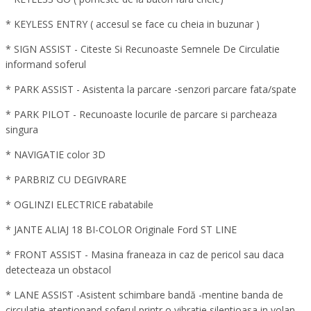
* KEYLESS ENTRY ( accesul se face cu cheia in buzunar )
* SIGN ASSIST - Citeste Si Recunoaste Semnele De Circulatie
informand soferul
* PARK ASSIST - Asistenta la parcare -senzori parcare fata/spate
* PARK PILOT - Recunoaste locurile de parcare si parcheaza
singura
* NAVIGATIE color 3D
* PARBRIZ CU DEGIVRARE
* OGLINZI ELECTRICE rabatabile
* JANTE ALIAJ 18 BI-COLOR Originale Ford ST LINE
* FRONT ASSIST - Masina franeaza in caz de pericol sau daca
detecteaza un obstacol
* LANE ASSIST -Asistent schimbare bandă -mentine banda de
circulatie atentionand soferul printr o vibratie silentioasa in volan