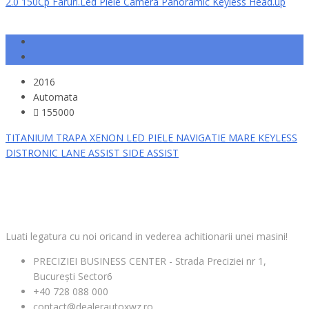
2.0 150Cp Faruri.Led Piele Camera Panoramic Keyless Head.up
2016
Automata
155000
TITANIUM TRAPA XENON LED PIELE NAVIGATIE MARE KEYLESS
DISTRONIC LANE ASSIST SIDE ASSIST
CONTACT
Luati legatura cu noi oricand in vederea achitionarii unei masini!
PRECIZIEI BUSINESS CENTER - Strada Preciziei nr 1,
București Sector6
+40 728 088 000
contact@dealerautoxwz.ro