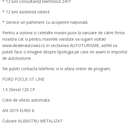
* 12 luni consultanță telefonică 24/7
* 12 luni asistență rutieră
* Service-uri partenere cu acoperire națională
Pentru a viziona si celelalte masini puse la vanzare de catre firma
noastra cat si pentru masinile vandute va rugam vizitati
www.dealerautoxwz.ro in sectiunea AUTOTURISME, astfel va
puteti face o imagine despre tipologia pe care ne axam in importul
de autoturisme .
Ne puteti contacta telefonic si in afara orelor de program.
FORD FOCUS ST LINE
1.5 Diesel 120 CP
Cutie de viteze automata
AN 2019 EURO 6
Culoare ALBASTRU METALIZAT