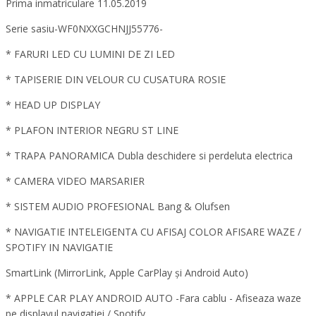
Prima inmatriculare 11.05.2019
Serie sasiu-WF0NXXGCHNJJ55776-
* FARURI LED CU LUMINI DE ZI LED
* TAPISERIE DIN VELOUR CU CUSATURA ROSIE
* HEAD UP DISPLAY
* PLAFON INTERIOR NEGRU ST LINE
* TRAPA PANORAMICA Dubla deschidere si perdeluta electrica
* CAMERA VIDEO MARSARIER
* SISTEM AUDIO PROFESIONAL Bang & Olufsen
* NAVIGATIE INTELEIGENTA CU AFISAJ COLOR AFISARE WAZE /
SPOTIFY IN NAVIGATIE
SmartLink (MirrorLink, Apple CarPlay și Android Auto)
* APPLE CAR PLAY ANDROID AUTO -Fara cablu - Afiseaza waze
pe displayul navigatiei / Spotify