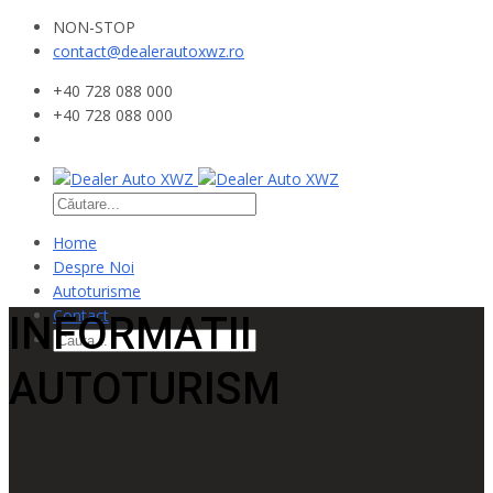
NON-STOP
contact@dealerautoxwz.ro
+40 728 088 000
+40 728 088 000
Home
Despre Noi
Autoturisme
Contact
INFORMATII
AUTOTURISM