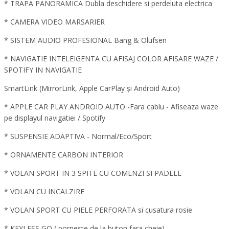
* TRAPA PANORAMICA Dubla deschidere si perdeluta electrica
* CAMERA VIDEO MARSARIER
* SISTEM AUDIO PROFESIONAL Bang & Olufsen
* NAVIGATIE INTELEIGENTA CU AFISAJ COLOR AFISARE WAZE /
SPOTIFY IN NAVIGATIE
SmartLink (MirrorLink, Apple CarPlay și Android Auto)
* APPLE CAR PLAY ANDROID AUTO -Fara cablu - Afiseaza waze
pe displayul navigatiei / Spotify
* SUSPENSIE ADAPTIVA - Normal/Eco/Sport
* ORNAMENTE CARBON INTERIOR
* VOLAN SPORT IN 3 SPITE CU COMENZI SI PADELE
* VOLAN CU INCALZIRE
* VOLAN SPORT CU PIELE PERFORATA si cusatura rosie
* KEYLESS GO ( porneste de la buton fara cheie)