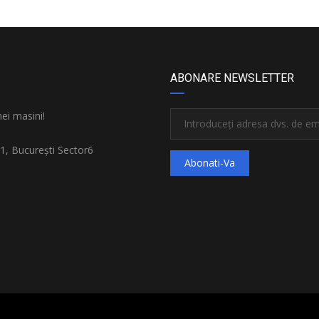
ABONARE NEWSLETTER
nei masini!
1, București Sector6
Abonati-Va