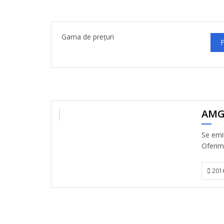
Gama de prețuri
F
AMG
VANDUT
Se emit
Oferim 
201