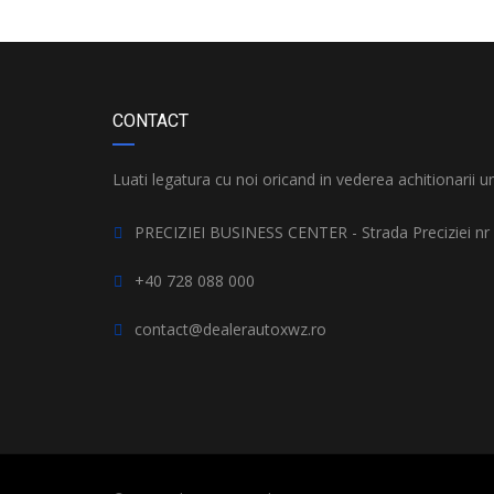
CONTACT
Luati legatura cu noi oricand in vederea achitionarii u
PRECIZIEI BUSINESS CENTER - Strada Preciziei nr 
+40 728 088 000
contact@dealerautoxwz.ro