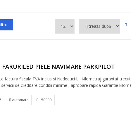
iltru
 FARURILED PIELE NAVIMARE PARKPILOT
e factura fiscala TVA inclus si Nedeductibil Kilometraj garantat trecut
servicii de creditare conditii minime , aprobare rapida Garantie kilometr
6
Automata
150000