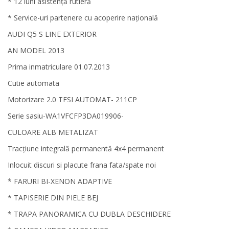
* 12 luni asistență rutieră
* Service-uri partenere cu acoperire națională
AUDI Q5 S LINE EXTERIOR
AN MODEL 2013
Prima inmatriculare 01.07.2013
Cutie automata
Motorizare 2.0 TFSI AUTOMAT- 211CP
Serie sasiu-WA1VFCFP3DA019906-
CULOARE ALB METALIZAT
Tracțiune integrală permanentă 4x4 permanent
Inlocuit discuri si placute frana fata/spate noi
* FARURI BI-XENON ADAPTIVE
* TAPISERIE DIN PIELE BEJ
* TRAPA PANORAMICA CU DUBLA DESCHIDERE