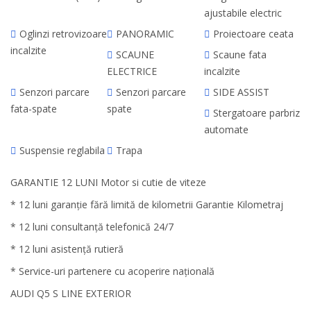
ajustabile electric
Oglinzi retrovizoare
PANORAMIC
Proiectoare ceata
incalzite
SCAUNE
Scaune fata
ELECTRICE
incalzite
Senzori parcare
Senzori parcare
SIDE ASSIST
fata-spate
spate
Stergatoare parbriz
automate
Suspensie reglabila
Trapa
GARANTIE 12 LUNI Motor si cutie de viteze
* 12 luni garanție fără limită de kilometrii Garantie Kilometraj
* 12 luni consultanță telefonică 24/7
* 12 luni asistență rutieră
* Service-uri partenere cu acoperire națională
AUDI Q5 S LINE EXTERIOR