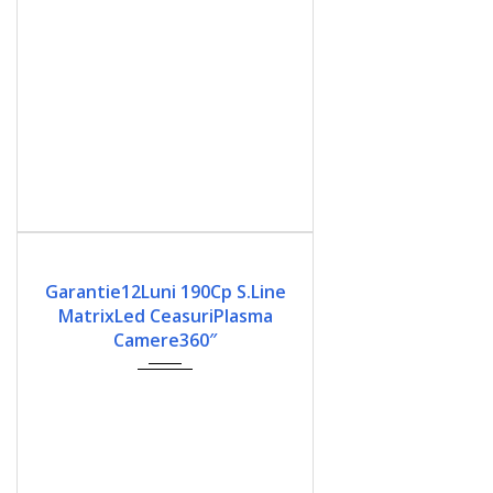
2018
Automata
184000
Garantie12Luni 190Cp S.Line
MatrixLed CeasuriPlasma
Camere360″