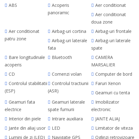
ABS
Acoperis
Aer conditionat
panoramic
Aer conditionat
doua zone
Aer conditionat
Airbag-uri cortina
Airbag-uri frontale
patru zone
Airbag-uri laterale
Airbag-uri laterale
fata
spate
Bare longitudinale
Bluetooth
CAMERA
acoperis
MARSALIER
CD
Comenzi volan
Computer de bord
Controlul stabilitatii
Controlul tractiunii
Faruri Xenon
(ESP)
(ASR)
Geamuri cu tenta
Geamuri fata
Geamuri laterale
Imobilizator
electrice
spate fumurii
electronic
Interior din piele
Intrare auxiliara
JANTE ALIAJ
Jante din aliaj usor
LED
Limitator de viteza
Lumini de zi (LED)
Navigatie GPS
Oglinzi retrovizoare