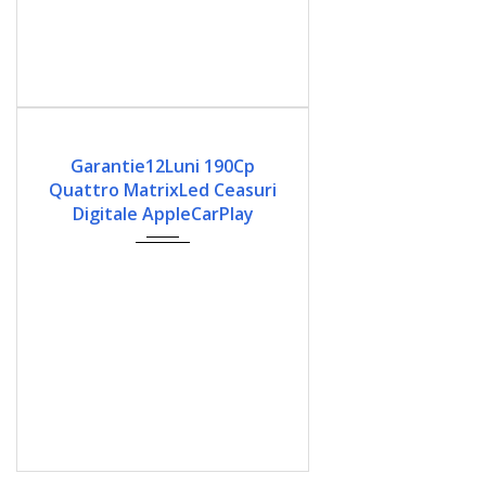
2018
Automata
189900
Garantie12Luni 190Cp
Quattro MatrixLed Ceasuri
Digitale AppleCarPlay