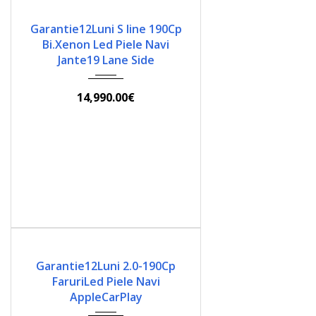
2014
Automata
180000
Garantie12Luni S line 190Cp
Bi.Xenon Led Piele Navi
Jante19 Lane Side
14,990.00€
2017
Automata
199000
Garantie12Luni 2.0-190Cp
FaruriLed Piele Navi
AppleCarPlay