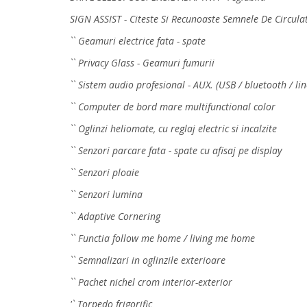
SIGN ASSIST - Citeste Si Recunoaste Semnele De Circula
`` Geamuri electrice fata - spate
`` Privacy Glass - Geamuri fumurii
`` Sistem audio profesional - AUX. (USB / bluetooth / li
`` Computer de bord mare multifunctional color
`` Oglinzi heliomate, cu reglaj electric si incalzite
`` Senzori parcare fata - spate cu afisaj pe display
`` Senzori ploaie
`` Senzori lumina
`` Adaptive Cornering
`` Functia follow me home / living me home
`` Semnalizari in oglinzile exterioare
`` Pachet nichel crom interior-exterior
'` Torpedo frigorific