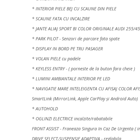
* INTERIOR PIELE BEJ CU SCAUNE DIN PIELE
* SCAUNE FATA CU INCALZIRE
* JANTE ALIAJ SPORT BI COLOR ORIGINALE AUDI 255/4
* PARK PILOT - Senzori de parcare fata spate
* DISPLAY IN BORD PE TRU PASAGER
* VOLAN PIELE cu padele
* KEYLESS ENTRY - ( porneste de la buton fara cheie )
* LUMINI AMBIANTALE INTERIOR PE LED
* NAVIGATIE MARE INTELEIGENTA CU AFISAJ COLOR AFI
SmartLink (MirrorLink, Apple CarPlay și Android Auto)
* AUTOHOLD
* OGLINZI ELECTRICE incalzite/rabatabile
FRONT ASSIST - Franeaza Singura In Caz De Urgenta ( in 
DRIVE SELECT-SUSPENSIE ADAPTIVA - reglabila