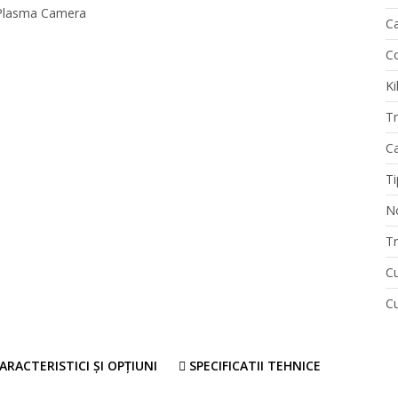
Ca
Co
Ki
T
Ca
Ti
N
T
Cu
Cu
ARACTERISTICI ȘI OPȚIUNI
SPECIFICATII TEHNICE