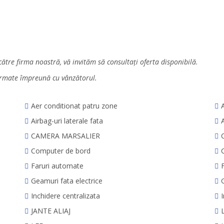
către firma noastră, vă invităm să consultați oferta disponibilă.
firmate împreună cu vânzătorul.
Aer conditionat patru zone
Airbag-uri laterale fata
CAMERA MARSALIER
Computer de bord
C
Faruri automate
Geamuri fata electrice
Inchidere centralizata
I
JANTE ALIAJ