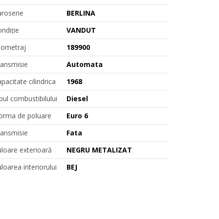
roserie
BERLINA
ndiție
VANDUT
lometraj
189900
ransmisie
Automata
pacitate cilindrica
1968
pul combustibilului
Diesel
orma de poluare
Euro 6
ransmisie
Fata
loare exterioară
NEGRU METALIZAT
loarea interiorului
BEJ