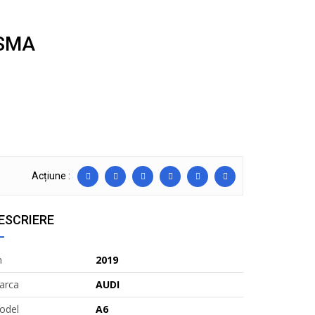
ASMA
Acțiune :
ESCRIERE
n
2019
arca
AUDI
odel
A6