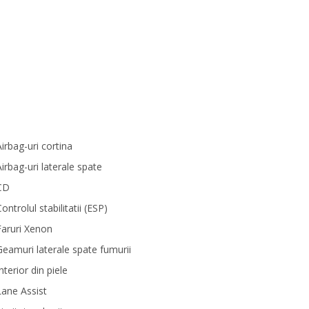
Airbag-uri cortina
Airbag-uri laterale spate
CD
ontrolul stabilitatii (ESP)
Faruri Xenon
Geamuri laterale spate fumurii
nterior din piele
Lane Assist