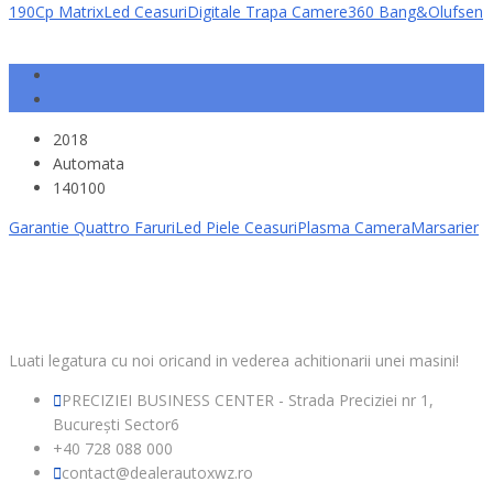
190Cp MatrixLed CeasuriDigitale Trapa Camere360 Bang&Olufsen
2018
Automata
140100
Garantie Quattro FaruriLed Piele CeasuriPlasma CameraMarsarier
CONTACT
Luati legatura cu noi oricand in vederea achitionarii unei masini!
PRECIZIEI BUSINESS CENTER - Strada Preciziei nr 1,
București Sector6
+40 728 088 000
contact@dealerautoxwz.ro