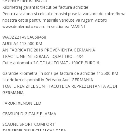
Se emite factura fiscala
Kilometraj garantat trecut pe factura achizitie
Pentru a viziona si celelalte masini puse la vanzare de catre firma
noastra cat si pentru masinile vandute va rugam vizitati
www.dealerautoxwz.ro in sectiunea MASINI
WAUZZZF49GA058458
AUDI A4 113.500 KM
AN FABRICATIE 2016 PROVENIENTA GERMANIA
TRACTIUNE INTEGRALA - QUATTRO - 4X4
Cutie automata 2.0 TDI AUTOMAT- 190CP EURO 6
Garantie kilometraj in scris pe factura de achizitie 113500 KM
Istoric km disponibil in Reteaua Audi GERMANIA
TOATE REVIZIILE SUNT FACUTE LA REPREZENTANTA AUDI
GERMANIA
FARURI XENON LED
CEASURI DIGITALE PLASMA
SCAUNE SPORT COMFORT
TAPISERIE PIELE CU ALCANTARA