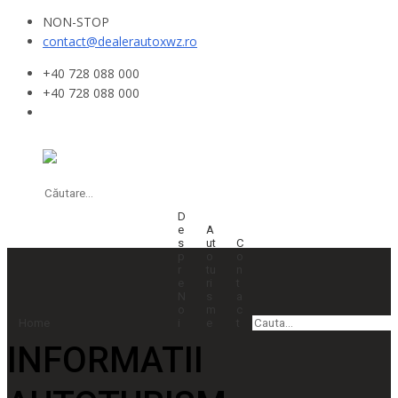
NON-STOP
contact@dealerautoxwz.ro
+40 728 088 000
+40 728 088 000
D
E
A
S
Ut
C
P
O
O
R
Tu
N
E
Ri
T
N
S
A
O
M
C
Home
I
E
T
INFORMATII