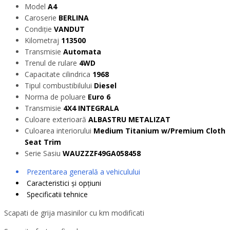
Model
A4
Caroserie
BERLINA
Condiție
VANDUT
Kilometraj
113500
Transmisie
Automata
Trenul de rulare
4WD
Capacitate cilindrica
1968
Tipul combustibilului
Diesel
Norma de poluare
Euro 6
Transmisie
4X4 INTEGRALA
Culoare exterioară
ALBASTRU METALIZAT
Culoarea interiorului
Medium Titanium w/Premium Cloth
Seat Trim
Serie Sasiu
WAUZZZF49GA058458
Prezentarea generală a vehiculului
Caracteristici și opțiuni
Specificatii tehnice
Scapati de grija masinilor cu km modificati