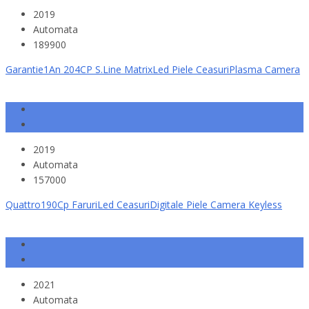
2019
Automata
189900
Garantie1An 204CP S.Line MatrixLed Piele CeasuriPlasma Camera
2019
Automata
157000
Quattro190Cp FaruriLed CeasuriDigitale Piele Camera Keyless
2021
Automata